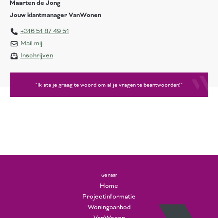
Maarten de Jong
Jouw klantmanager VanWonen
+316 51 87 49 51
Mail mij
Inschrijven
"Ik sta je graag te woord om al je vragen te beantwoorden!"
Ga naar
Home
Projectinformatie
Woningaanbod