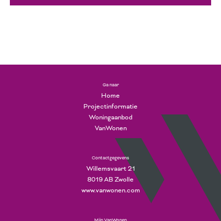
Ga naar
Home
Projectinformatie
Woningaanbod
VanWonen
Contactgegevens
Willemsvaart 21
8019 AB Zwolle
www.vanwonen.com
Mijn VanWonen