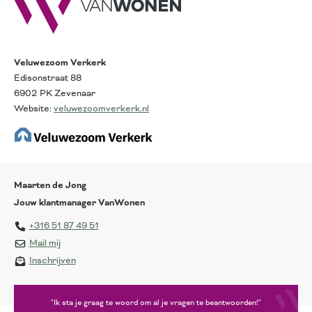
Veluwezoom Verkerk
Edisonstraat 88
6902 PK Zevenaar
Website:
veluwezoomverkerk.nl
Maarten de Jong
Jouw klantmanager VanWonen
+316 51 87 49 51
Mail mij
Inschrijven
"Ik sta je graag te woord om al je vragen te beantwoorden!"